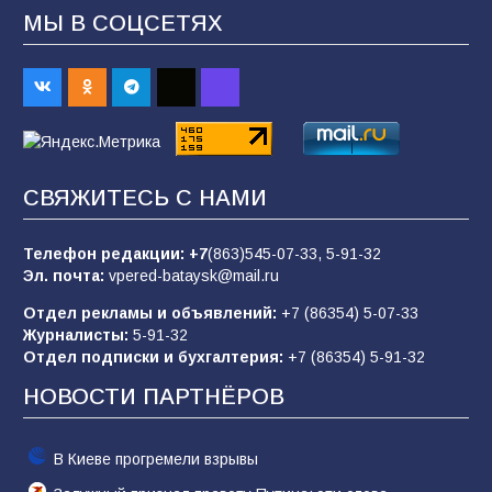
МЫ В СОЦСЕТЯХ
«Слухами Москву не возьмёшь»: почему
заявления Киева о мобилизации — это
отчаяние, а не разведка
83
02.08.2026
СВЯЖИТЕСЬ С НАМИ
Батайчане вышли в финал Всероссийского
конкурса «Большая перемена»
Телефон редакции:
+7
(863)545-07-33,
5-91-32
Эл. почта:
vpered-bataysk@mail.ru
62
04.08.2026
Отдел рекламы и объявлений:
+7 (86354) 5-07-33
Журналисты:
5-91-32
Отдел подписки и бухгалтерия:
+7 (86354) 5-91-32
Командовал боем до последнего: герой
Евгений Остапенко
НОВОСТИ ПАРТНЁРОВ
61
05.08.2026
В Киеве прогремели взрывы