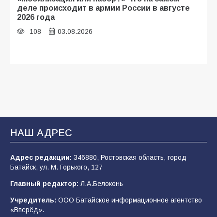
деле происходит в армии России в августе
2026 года
108
03.08.2026
Будет ли мобилизация в России в 2026 году
после выборов: в Госдуме дали ответ
108
06.08.2026
В Батайске продолжаются дорожные работы
НАШ АДРЕС
107
04.08.2026
Адрес редакции:
346880, Ростовская область, город
Батайск, ул. М. Горького, 127
В детском саду № 35 дети освоили
Главный редактор:
Л.А.Белоконь
строительные профессии в ходе
спортивного праздника
Учредитель:
ООО Батайское информационное агентство
«Вперёд».
90
07.08.2026