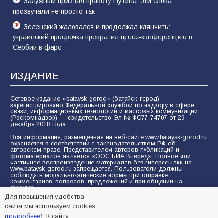
Залужный признал правоту Путина: эти слова
прозвучали не просто так
Зеленский жаловался и продолжал клянчить:
украинский просрочка превратил пресс-конференцию в
Сербии в фарс
ИЗДАНИЕ
Сетевое издание «bataysk-gorod» (батайск-город)
зарегистрировано Федеральной службой по надзору в сфере
связи, информационных технологий и массовых коммуникаций
(Роскомнадзор) — свидетельство Эл № ФС77-74707 от 29
декабря 2018 года.
Вся информация, размещенная на веб-сайте www.bataysk-gorod.ru
охраняется в соответствии с законодательством РФ об
авторском праве. Представителем авторов публикаций и
фотоматериалов является «ООО БИА Вперёд». Полное или
частичное воспроизведение материалов без гиперссылки на
www.bataysk-gorod.ru запрещается. Пользователи должны
соблюдать морально-этические нормы при отправке
комментариев, вопросов, предложений и при общении на
форуме.
Для повышения удобства
Политика конфиденциальности и защиты информации
сайта мы используем cookies
Согласие на обработку персональных данных с помощью
(
подробнее
). К сайту