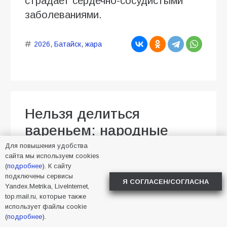
страдает сердечно-сосудистыми
заболеваниями.
2026
,
Батайск
,
жара
Нельзя делиться
вареньем: народные
приметы на День
Для повышения удобства
сайта мы используем cookies
Трофима Бессонника, 5
(
подробнее
). К сайту
подключены сервисы
августа
Я СОГЛАСЕН/СОГЛАСНА
Yandex.Metrika, LiveInternet,
top.mail.ru, которые также
04.08.2026
Алена Васнецова
использует файлы cookie
Новости в мире
39
(
подробнее
).