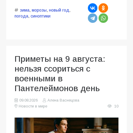
зима
,
морозы
,
новый год
,
погода
,
синоптики
Приметы на 9 августа:
нельзя ссориться с
военными в
Пантелеймонов день
09.08.2026
Алена Васнецова
Новости в мире
10