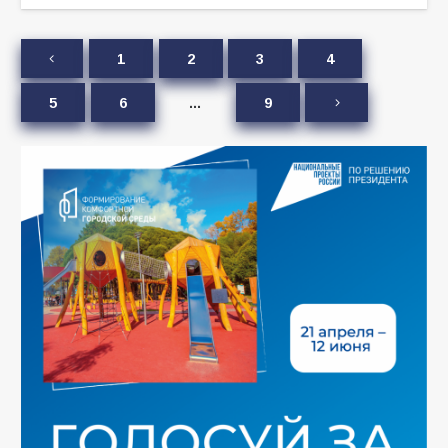
1
2
3
4
5
6
…
9