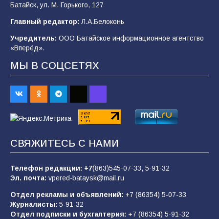
Батайск, ул. М. Горького, 127
В детском саду № 35 дети освоили
Главный редактор:
Л.А.Белоконь
строительные профессии в ходе
спортивного праздника
Учредитель:
ООО Батайское информационное агентство
«Вперёд».
92
07.08.2026
МЫ В СОЦСЕТЯХ
Батайским спортсменам вручили награды
70
08.08.2026
Командовал боем до последнего: герой
СВЯЖИТЕСЬ С НАМИ
Евгений Остапенко
63
05.08.2026
Телефон редакции:
+7
(863)545-07-33,
5-91-32
Эл. почта:
vpered-bataysk@mail.ru
Отдел рекламы и объявлений:
+7 (86354) 5-07-33
Батайчане вышли в финал Всероссийского
Журналисты:
5-91-32
конкурса «Большая перемена»
Отдел подписки и бухгалтерия:
+7 (86354) 5-91-32