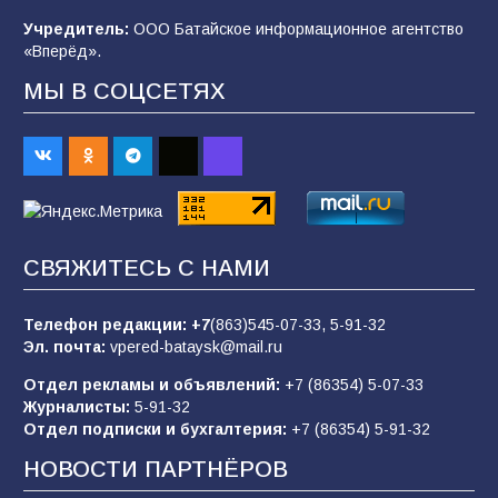
строительные профессии в ходе
спортивного праздника
Учредитель:
ООО Батайское информационное агентство
«Вперёд».
92
07.08.2026
МЫ В СОЦСЕТЯХ
Батайским спортсменам вручили награды
71
08.08.2026
Командовал боем до последнего: герой
СВЯЖИТЕСЬ С НАМИ
Евгений Остапенко
63
05.08.2026
Телефон редакции:
+7
(863)545-07-33,
5-91-32
Эл. почта:
vpered-bataysk@mail.ru
Отдел рекламы и объявлений:
+7 (86354) 5-07-33
Батайчане вышли в финал Всероссийского
Журналисты:
5-91-32
конкурса «Большая перемена»
Отдел подписки и бухгалтерия:
+7 (86354) 5-91-32
62
04.08.2026
НОВОСТИ ПАРТНЁРОВ