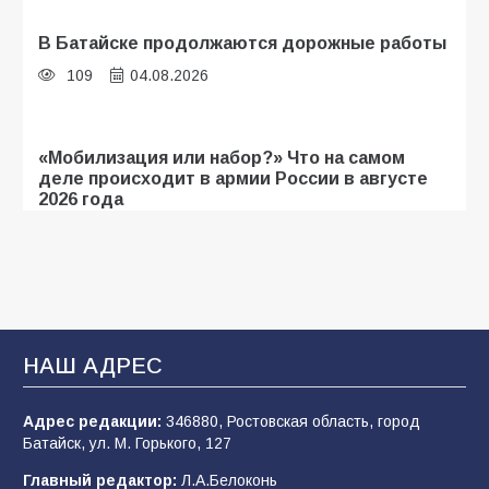
В Батайске продолжаются дорожные работы
109
04.08.2026
«Мобилизация или набор?» Что на самом
деле происходит в армии России в августе
2026 года
109
03.08.2026
В библиотеке имени И.С. Тургенева прошёл
мастер-класс «Бумажный парашют» ко Дню
ВДВ
НАШ АДРЕС
109
03.08.2026
Адрес редакции:
346880, Ростовская область, город
Батайск, ул. М. Горького, 127
В детском саду № 35 дети освоили
Главный редактор:
Л.А.Белоконь