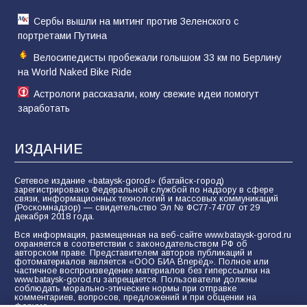
Сербы вышли на митинг против Зеленского с
портретами Путина
Велосипедисты пробежали голышом 33 км по Берлину
на World Naked Bike Ride
Астрологи рассказали, кому свежие идеи помогут
заработать
ИЗДАНИЕ
Сетевое издание «bataysk-gorod» (батайск-город)
зарегистрировано Федеральной службой по надзору в сфере
связи, информационных технологий и массовых коммуникаций
(Роскомнадзор) — свидетельство Эл № ФС77-74707 от 29
декабря 2018 года.
Вся информация, размещенная на веб-сайте www.bataysk-gorod.ru
охраняется в соответствии с законодательством РФ об
авторском праве. Представителем авторов публикаций и
фотоматериалов является «ООО БИА Вперёд». Полное или
частичное воспроизведение материалов без гиперссылки на
www.bataysk-gorod.ru запрещается. Пользователи должны
соблюдать морально-этические нормы при отправке
комментариев, вопросов, предложений и при общении на
форуме.