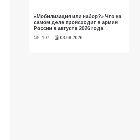
«Мобилизация или набор?» Что на
самом деле происходит в армии
России в августе 2026 года
107
03.08.2026
В библиотеке имени И.С.
Тургенева прошёл мастер-класс
«Бумажный парашют» ко Дню ВДВ
107
03.08.2026
В Батайске продолжаются
дорожные работы
104
04.08.2026