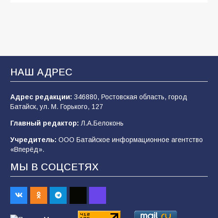
В детском саду № 35 дети освоили
строительные профессии в ходе
спортивного праздника
93
07.08.2026
НАШ АДРЕС
Адрес редакции:
346880, Ростовская область, город
Батайским спортсменам вручили награды
Батайск, ул. М. Горького, 127
77
08.08.2026
Главный редактор:
Л.А.Белоконь
Учредитель:
ООО Батайское информационное агентство
«Вперёд».
«Слухи — не указ»: почему разговоры о
мобилизации не имеют под собой оснований
МЫ В СОЦСЕТЯХ
67
07.08.2026
Командовал боем до последнего: герой