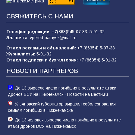
Евгений Остапенко
67
05.08.2026
СВЯЖИТЕСЬ С НАМИ
Телефон редакции:
+7
(863)545-07-33,
5-91-32
В библиотеке имени М.Ю. Лермонтова
Эл. почта:
vpered-bataysk@mail.ru
состоялось литературно-творческое
мероприятие для юных читателей «Читаем
Отдел рекламы и объявлений:
+7 (86354) 5-07-33
сказку, рисуем в красках»
65
07.08.2026
Журналисты:
5-91-32
Отдел подписки и бухгалтерия:
+7 (86354) 5-91-32
НОВОСТИ ПАРТНЁРОВ
До 13 выросло число погибших в результате атаки
дронов ВСУ на Нижнекамск - Новости на Вести.ru
Ульяновский губернатор выразил соболезнования
семьям погибших в Нижнекамске
До 13 человек выросло число погибших в результате
атаки дронов ВСУ на Нижнекамск