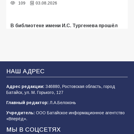
109
03.08.2026
В библиотеке имени И.С. Тургенева прошёл
мастер-класс «Бумажный парашют» ко Дню
ВДВ
109
03.08.2026
В Батайске продолжаются дорожные работы
НАШ АДРЕС
107
04.08.2026
Адрес редакции:
346880, Ростовская область, город
Батайск, ул. М. Горького, 127
В детском саду № 35 дети освоили
Главный редактор:
Л.А.Белоконь
строительные профессии в ходе
спортивного праздника
Учредитель:
ООО Батайское информационное агентство
«Вперёд».
90
07.08.2026
МЫ В СОЦСЕТЯХ