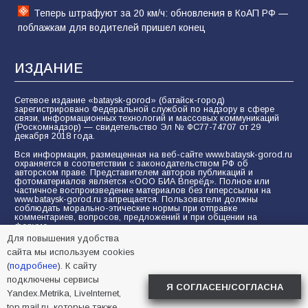
Теперь штрафуют за 20 км/ч: обновления в КоАП РФ —
поблажкам для водителей пришел конец
ИЗДАНИЕ
Сетевое издание «bataysk-gorod» (батайск-город)
зарегистрировано Федеральной службой по надзору в сфере
связи, информационных технологий и массовых коммуникаций
(Роскомнадзор) — свидетельство Эл № ФС77-74707 от 29
декабря 2018 года.
Вся информация, размещенная на веб-сайте www.bataysk-gorod.ru
охраняется в соответствии с законодательством РФ об
авторском праве. Представителем авторов публикаций и
фотоматериалов является «ООО БИА Вперёд». Полное или
частичное воспроизведение материалов без гиперссылки на
www.bataysk-gorod.ru запрещается. Пользователи должны
соблюдать морально-этические нормы при отправке
комментариев, вопросов, предложений и при общении на
форуме.
Для повышения удобства
Политика конфиденциальности и защиты информации
сайта мы используем cookies
Согласие на обработку персональных данных с помощью
(
подробнее
). К сайту
сервисов Yandex.Metrika, LiveInternet, top.mail.ru
подключены сервисы
Я СОГЛАСЕН/СОГЛАСНА
Yandex.Metrika, LiveInternet,
© 2005-2026 БИА «ВПЕРЕД»
16+
top.mail.ru, которые также