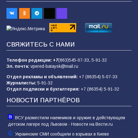
«Слухами Москву не возьмёшь»: почему
заявления Киева о мобилизации — это
отчаяние, а не разведка
83
02.08.2026
СВЯЖИТЕСЬ С НАМИ
Командовал боем до последнего: герой
Евгений Остапенко
Телефон редакции:
+7
(863)545-07-33,
5-91-32
Эл. почта:
vpered-bataysk@mail.ru
62
05.08.2026
Отдел рекламы и объявлений:
+7 (86354) 5-07-33
Журналисты:
5-91-32
Отдел подписки и бухгалтерия:
+7 (86354) 5-91-32
Батайчане вышли в финал Всероссийского
конкурса «Большая перемена»
НОВОСТИ ПАРТНЁРОВ
62
04.08.2026
ВСУ разместили наемников и оружие в действующем
детском лагере под Львовом - Новости на Вести.ru
Украинские СМИ сообщили о взрывах в Киеве