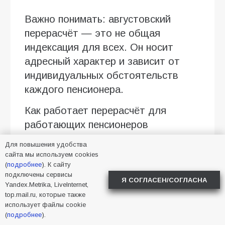
Важно понимать: августовский
перерасчёт — это не общая
индексация для всех. Он носит
адресный характер и зависит от
индивидуальных обстоятельств
каждого пенсионера.
Как работает перерасчёт для
работающих пенсионеров
Если пенсионер официально
Для повышения удобства
сайта мы используем cookies
трудился в 2025 году,
(
подробнее
). К сайту
работодатель перечислял за него
подключены сервисы
Я СОГЛАСЕН/СОГЛАСНА
Yandex.Metrika, LiveInternet,
страховые взносы в систему
top.mail.ru, которые также
обязательного пенсионного
использует файлы cookie
страхования. Эти сведения
(
подробнее
).