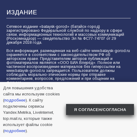
ИЗДАНИЕ
Сетевое издание «bataysk-gorod» (батайск-город)
зарегистрировано Федеральной службой по надзору в сфере
связи, информационных технологий и массовых коммуникаций
(Роскомнадзор) — свидетельство Эл № ФС77-74707 от 29
декабря 2018 года.
Вся информация, размещенная на веб-сайте www.bataysk-gorod.ru
охраняется в соответствии с законодательством РФ об
авторском праве. Представителем авторов публикаций и
фотоматериалов является «ООО БИА Вперёд». Полное или
частичное воспроизведение материалов без гиперссылки на
www.bataysk-gorod.ru запрещается. Пользователи должны
соблюдать морально-этические нормы при отправке
комментариев, вопросов, предложений и при общении на
форуме.
Для повышения удобства
Политика конфиденциальности и защиты информации
сайта мы используем cookies
Согласие на обработку персональных данных с помощью
(
подробнее
). К сайту
сервисов Yandex.Metrika, LiveInternet, top.mail.ru
подключены сервисы
Я СОГЛАСЕН/СОГЛАСНА
Yandex.Metrika, LiveInternet,
© 2005-2026 БИА «ВПЕРЕД»
16+
top.mail.ru, которые также
использует файлы cookie
(
подробнее
).