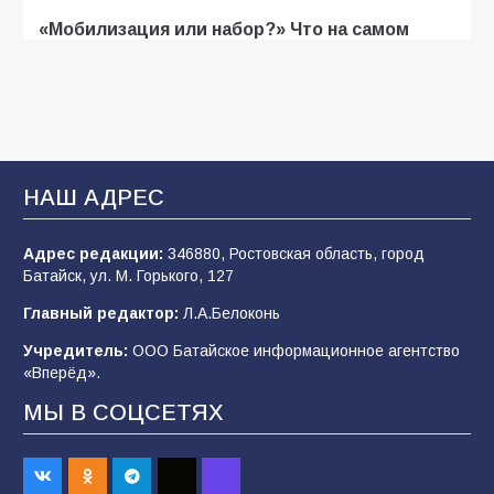
«Мобилизация или набор?» Что на самом
деле происходит в армии России в августе
2026 года
107
03.08.2026
В Батайске продолжаются дорожные работы
НАШ АДРЕС
104
04.08.2026
Адрес редакции:
346880, Ростовская область, город
Батайск, ул. М. Горького, 127
Будет ли мобилизация в России в 2026 году
Главный редактор:
Л.А.Белоконь
после выборов: в Госдуме дали ответ
Учредитель:
ООО Батайское информационное агентство
103
06.08.2026
«Вперёд».
МЫ В СОЦСЕТЯХ
В детском саду № 35 дети освоили
строительные профессии в ходе
спортивного праздника