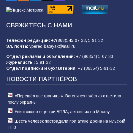
88
07.08.2026
СВЯЖИТЕСЬ С НАМИ
«Слухами Москву не возьмёшь»: почему
заявления Киева о мобилизации — это
отчаяние, а не разведка
Телефон редакции:
+7
(863)545-07-33,
5-91-32
Эл. почта:
vpered-bataysk@mail.ru
83
02.08.2026
Отдел рекламы и объявлений:
+7 (86354) 5-07-33
Журналисты:
5-91-32
Отдел подписки и бухгалтерия:
+7 (86354) 5-91-32
Командовал боем до последнего: герой
Евгений Остапенко
НОВОСТИ ПАРТНЁРОВ
60
05.08.2026
«Перешёл все границы»: Вагенкнехт жёстко ответила
послу Украины
Уничтожено еще три БПЛА, летевших на Москву
Шесть человек пострадали при атаке дрона на Ильский
НПЗ