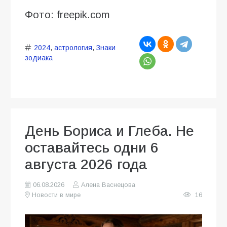
Фото: freepik.com
2024
,
астрология
,
Знаки
зодиака
День Бориса и Глеба. Не
оставайтесь одни 6
августа 2026 года
06.08.2026
Алена Васнецова
Новости в мире
16