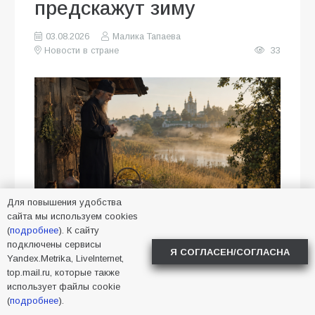
предскажут зиму
03.08.2026
Малика Тапаева
Новости в стране
33
Для повышения удобства
сайта мы используем cookies
(
подробнее
). К сайту
3 августа 2026 года православная
подключены сервисы
Я СОГЛАСЕН/СОГЛАСНА
Yandex.Metrika, LiveInternet,
церковь отмечает день памяти
top.mail.ru, которые также
преподобного Онуфрия Печерского
использует файлы cookie
(
подробнее
).
— монаха Киево-Печерской лавры,