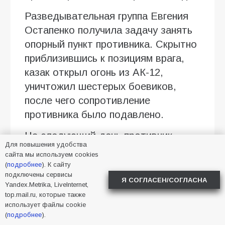
Разведывательная группа Евгения
Остапенко получила задачу занять
опорный пункт противника. Скрытно
приблизившись к позициям врага,
казак открыл огонь из АК-12,
уничтожил шестерых боевиков,
после чего сопротивление
противника было подавлено.
На следующий день противник
Для повышения удобства
попытался зайти в тыл российских
сайта мы используем cookies
подразделений. Остапенко первым
(
подробнее
). К сайту
подключены сервисы
обнаружил угрозу. В ходе боя он
Я СОГЛАСЕН/СОГЛАСНА
Yandex.Metrika, LiveInternet,
получил тяжелые ранения, однако,
top.mail.ru, которые также
превозмогая боль, продолжил
использует файлы cookie
(
подробнее
).
передавать координаты