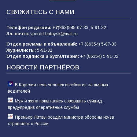
«Пургу нести — не поля переходить»: почему
СВЯЖИТЕСЬ С НАМИ
заявления о мобилизации — это
пропагандистский вброс
Телефон редакции:
+7
(863)545-07-33,
5-91-32
85
01.08.2026
Эл. почта:
vpered-bataysk@mail.ru
Отдел рекламы и объявлений:
+7 (86354) 5-07-33
Журналисты:
5-91-32
«Слухами Москву не возьмёшь»: почему
Отдел подписки и бухгалтерия:
+7 (86354) 5-91-32
заявления Киева о мобилизации — это
отчаяние, а не разведка
НОВОСТИ ПАРТНЁРОВ
81
02.08.2026
В Карелии семь человек погибли из-за пьяных
водителей
Муж и жена попытались совершить суицид,
предупредив оперативные службы
Премьер Литвы осадил министра обороны из-за
страшилок о России