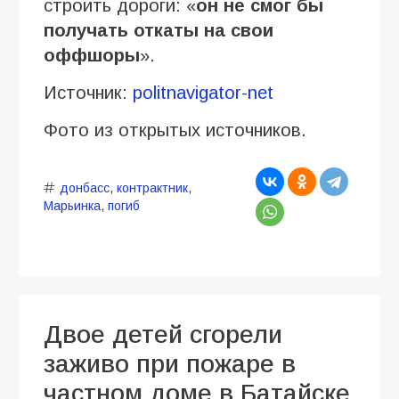
строить дороги: «
он не смог бы
получать откаты на свои
оффшоры
».
Источник:
politnavigator-net
Фото из открытых источников.
донбасс
,
контрактник
,
Марьинка
,
погиб
Двое детей сгорели
заживо при пожаре в
частном доме в Батайске