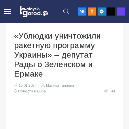
«Ублюдки уничтожили
ракетную программу
Украины» – депутат
Рады о Зеленском и
Ермаке
15.01.2024
Малика Тапаева
Новости в мире
44