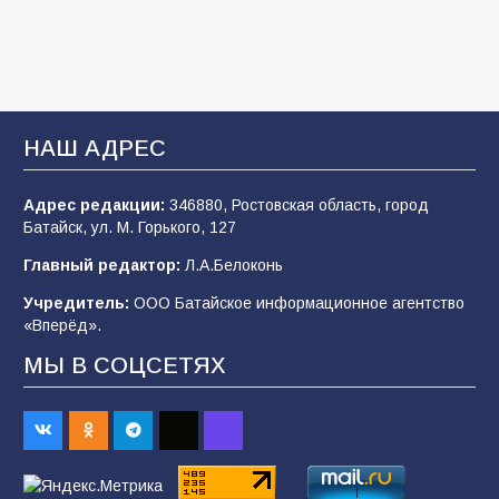
107
03.08.2026
«Мобилизация или набор?» Что на самом
деле происходит в армии России в августе
НАШ АДРЕС
2026 года
102
03.08.2026
Адрес редакции:
346880, Ростовская область, город
Батайск, ул. М. Горького, 127
Главный редактор:
Л.А.Белоконь
В Батайске продолжаются дорожные работы
Учредитель:
ООО Батайское информационное агентство
99
04.08.2026
«Вперёд».
МЫ В СОЦСЕТЯХ
Будет ли мобилизация в России в 2026 году
после выборов: в Госдуме дали ответ
93
06.08.2026