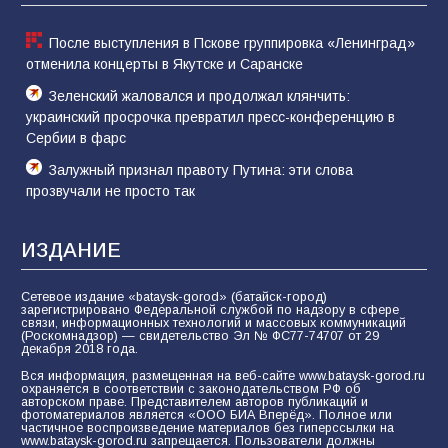
61
05.08.2026
После выступления в Пскове группировка «Ленинград»
отменила концерты в Якутске и Саранске
Зеленский жаловался и продолжал клянчить:
украинский просрочка превратил пресс-конференцию в
Сербии в фарс
Залужный признал правоту Путина: эти слова
прозвучали не просто так
ИЗДАНИЕ
Сетевое издание «bataysk-gorod» (батайск-город)
зарегистрировано Федеральной службой по надзору в сфере
связи, информационных технологий и массовых коммуникаций
(Роскомнадзор) — свидетельство Эл № ФС77-74707 от 29
декабря 2018 года.
Вся информация, размещенная на веб-сайте www.bataysk-gorod.ru
охраняется в соответствии с законодательством РФ об
авторском праве. Представителем авторов публикаций и
фотоматериалов является «ООО БИА Вперёд». Полное или
частичное воспроизведение материалов без гиперссылки на
www.bataysk-gorod.ru запрещается. Пользователи должны