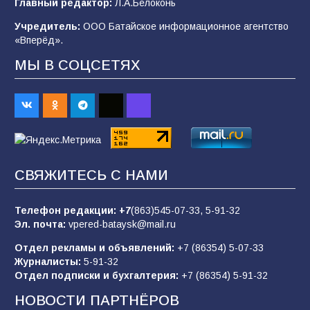
Главный редактор:
Л.А.Белоконь
строительные профессии в ходе
спортивного праздника
Учредитель:
ООО Батайское информационное агентство
«Вперёд».
90
07.08.2026
МЫ В СОЦСЕТЯХ
«Слухами Москву не возьмёшь»: почему
заявления Киева о мобилизации — это
отчаяние, а не разведка
83
02.08.2026
СВЯЖИТЕСЬ С НАМИ
Батайчане вышли в финал Всероссийского
конкурса «Большая перемена»
Телефон редакции:
+7
(863)545-07-33,
5-91-32
Эл. почта:
vpered-bataysk@mail.ru
62
04.08.2026
Отдел рекламы и объявлений:
+7 (86354) 5-07-33
Журналисты:
5-91-32
Отдел подписки и бухгалтерия:
+7 (86354) 5-91-32
Командовал боем до последнего: герой
Евгений Остапенко
НОВОСТИ ПАРТНЁРОВ