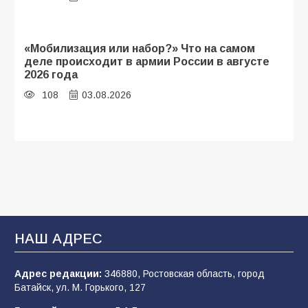
«Мобилизация или набор?» Что на самом
деле происходит в армии России в августе
2026 года
108
03.08.2026
Будет ли мобилизация в России в 2026 году
после выборов: в Госдуме дали ответ
108
06.08.2026
В Батайске продолжаются дорожные работы
НАШ АДРЕС
107
04.08.2026
Адрес редакции:
346880, Ростовская область, город
Батайск, ул. М. Горького, 127
В детском саду № 35 дети освоили