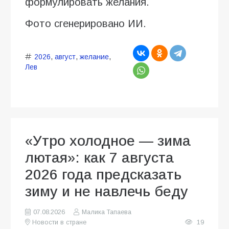
формулировать желания.
Фото сгенерировано ИИ.
2026
,
август
,
желание
,
Лев
«Утро холодное — зима
лютая»: как 7 августа
2026 года предсказать
зиму и не навлечь беду
07.08.2026
Малика Тапаева
Новости в стране
19