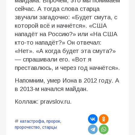
майдана. Впрочем, это мы понимаем
сейчас. А тогда слова старца
звучали загадочно: «Будет смута, с
которой всё и начнётся». «США
нападёт на Россию?» или «На США
кто-то нападёт?» Он отвечал:
«Нет». «А когда будет эта смута?»
— спрашивали его. «Вот я
преставлюсь, и через год начнётся».
Напомним, умер Иона в 2012 году. А
в 2013-м начался майдан.
Коллаж: pravslov.ru.
катастрофа
,
пророк
,
пророчество
,
старцы