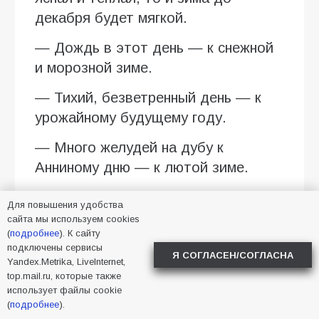
декабря будет мягкой.
— Дождь в этот день — к снежной
и морозной зиме.
— Тихий, безветренный день — к
урожайному будущему году.
— Много желудей на дубу к
Анниному дню — к лютой зиме.
— Если ласточки летают высоко —
Для повышения удобства
к тёплой и сухой погоде, а если
сайта мы используем cookies
(
подробнее
). К сайту
низко — к дождю.
подключены сервисы
Я СОГЛАСЕН/СОГЛАСНА
Yandex.Metrika, LiveInternet,
— Пауки активно плетут паутину —
top.mail.ru, которые также
к скорому потеплению.
использует файлы cookie
(
подробнее
).
Анна Холодная 7 августа 2026 года