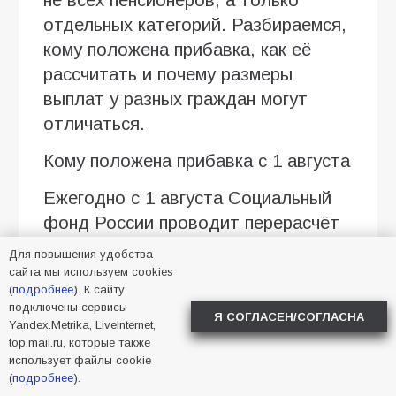
не всех пенсионеров, а только
отдельных категорий. Разбираемся,
кому положена прибавка, как её
рассчитать и почему размеры
выплат у разных граждан могут
отличаться.
Кому положена прибавка с 1 августа
Ежегодно с 1 августа Социальный
фонд России проводит перерасчёт
страховых пенсий работающих
Для повышения удобства
пенсионеров. Корректировка
сайта мы используем cookies
(
подробнее
). К сайту
затрагивает всех получателей
подключены сервисы
Я СОГЛАСЕН/СОГЛАСНА
пенсий по старости и инвалидности,
Yandex.Metrika, LiveInternet,
top.mail.ru, которые также
за которых в 2025 году
использует файлы cookie
работодатели уплачивали
(
подробнее
).