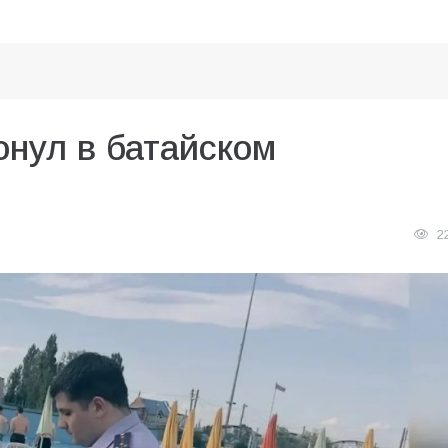
онул в батайском
2