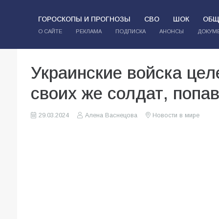
ГОРОСКОПЫ И ПРОГНОЗЫ
СВО
ШОК
ОБЩ
О САЙТЕ
РЕКЛАМА
ПОДПИСКА
АНОНСЫ
ДОКУМ
Украинские войска це
своих же солдат, попа
29.03.2024
Алена Васнецова
Новости в мире