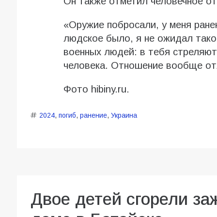
Он также отметил человечное от
«Оружие побросали, у меня ран
людское было, я не ожидал таког
военных людей: в тебя стреляют
человека. Отношение вообще от
Фото hibiny.ru.
2024
,
погиб
,
ранение
,
Украина
Двое детей сгорели за