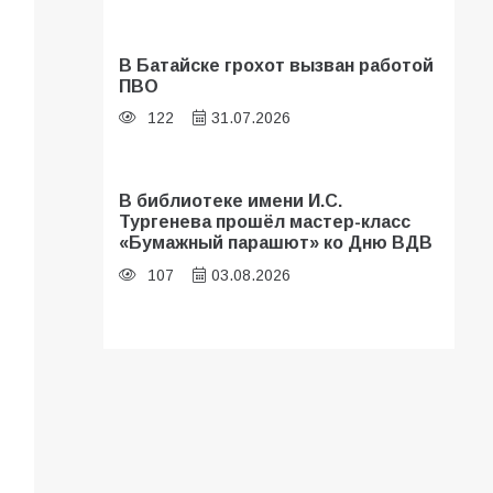
В Батайске грохот вызван работой
ПВО
122
31.07.2026
В библиотеке имени И.С.
Тургенева прошёл мастер-класс
«Бумажный парашют» ко Дню ВДВ
107
03.08.2026
В Батайске оценили готовность
школ к сентябрю
103
31.07.2026