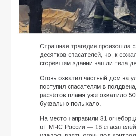
Страшная трагедия произошла с
десятков спасателей, но, к сож
сгоревшем здании нашли тела дв
Огонь охватил частный дом на ул
поступил спасателям в полдвена
расчётов пламя уже охватило 5
буквально полыхало.
На место направили 31 огнеборца
от МЧС России — 18 спасателей
удалось взять огонь под контрол