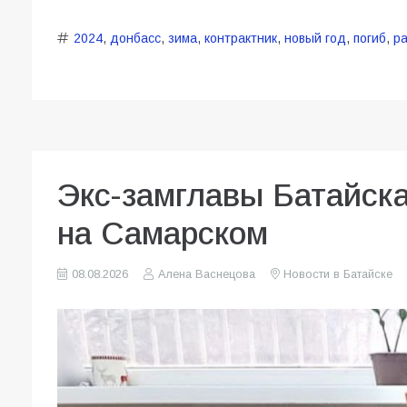
2024
,
донбасс
,
зима
,
контрактник
,
новый год
,
погиб
,
р
Экс-замглавы Батайск
на Самарском
08.08.2026
Алена Васнецова
Новости в Батайске