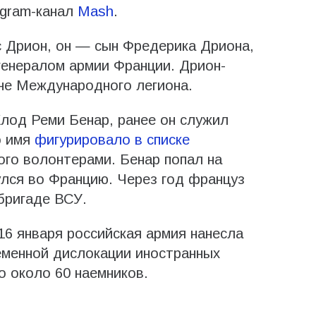
egram-канал
Mash
.
с Дрион, он — сын Фредерика Дриона,
генералом армии Франции. Дрион-
не Международного легиона.
Клод Реми Бенар, ранее он служил
о имя
фигурировало в списке
ого волонтерами. Бенар попал на
улся во Францию. Через год француз
бригаде ВСУ.
6 января российская армия нанесла
еменной дислокации иностранных
о около 60 наемников.