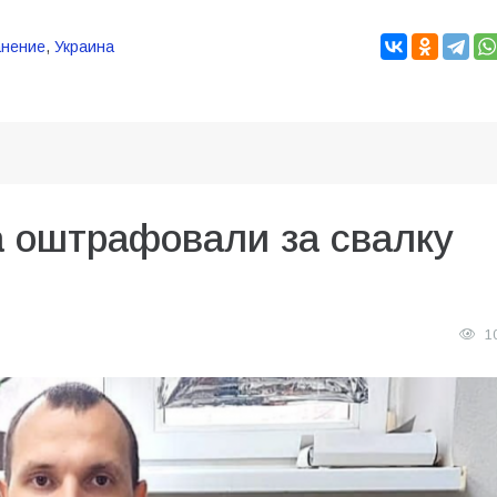
анение
,
Украина
а оштрафовали за свалку
1