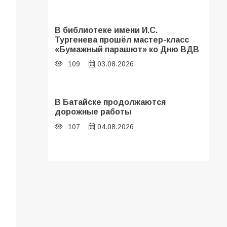
В библиотеке имени И.С.
Тургенева прошёл мастер-класс
«Бумажный парашют» ко Дню ВДВ
109
03.08.2026
В Батайске продолжаются
дорожные работы
107
04.08.2026
«Мобилизация или набор?» Что на
самом деле происходит в армии
России в августе 2026 года
107
03.08.2026