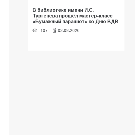
В библиотеке имени И.С.
Тургенева прошёл мастер-класс
«Бумажный парашют» ко Дню ВДВ
107
03.08.2026
Батайские школьники стали
частью образовательного
кластера
106
05.08.2026
В Батайске оценили готовность
школ к сентябрю
106
31.07.2026
«Мобилизация или набор?» Что на