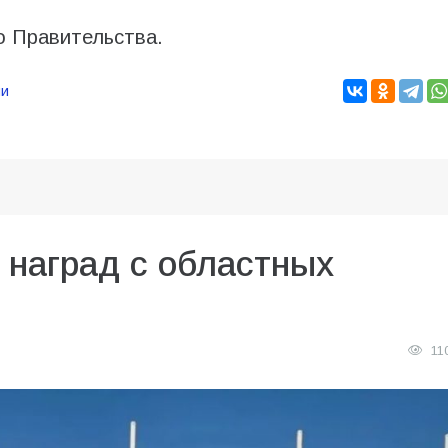
о Правительства.
ии
 наград с областных
11