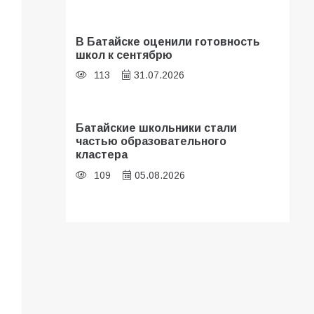
В Батайске оценили готовность
школ к сентябрю
113
31.07.2026
Батайские школьники стали
частью образовательного
кластера
109
05.08.2026
В библиотеке имени И.С.
Тургенева прошёл мастер-класс
«Бумажный парашют» ко Дню ВДВ
107
03.08.2026