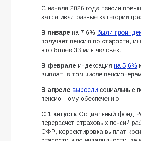
С начала 2026 года пенсии повы
затрагивал разные категории гра
В январе
на 7,6%
были проинде
получает пенсию по старости, ин
это более 33 млн человек.
В феврале
индексация
на 5,6%
к
выплат, в том числе пенсионерам
В апреле
выросли
социальные пе
пенсионному обеспечению.
С 1 августа
Социальный фонд Ро
перерасчет страховых пенсий р
СФР, корректировка выплат косн
старости и по инвалидности, за