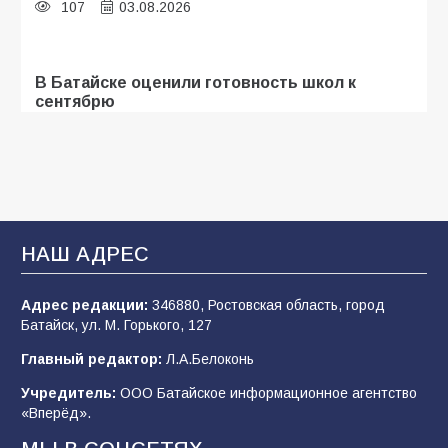
107
03.08.2026
В Батайске оценили готовность школ к
сентябрю
106
31.07.2026
Батайские школьники стали частью
образовательного кластера
НАШ АДРЕС
106
05.08.2026
Адрес редакции:
346880, Ростовская область, город
Батайск, ул. М. Горького, 127
«Мобилизация или набор?» Что на самом
деле происходит в армии России в августе
Главный редактор:
Л.А.Белоконь
2026 года
Учредитель:
ООО Батайское информационное агентство
101
03.08.2026
«Вперёд».