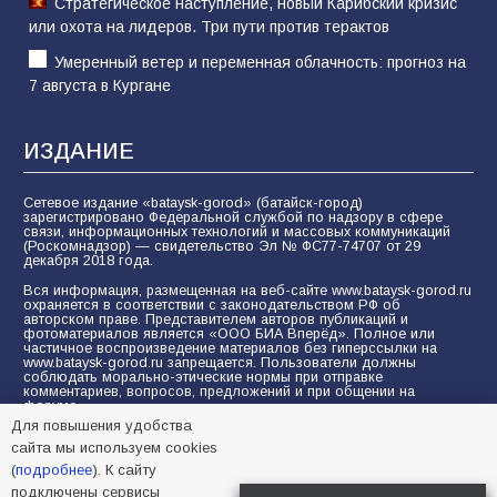
Стратегическое наступление, новый Карибский кризис
или охота на лидеров. Три пути против терактов
Умеренный ветер и переменная облачность: прогноз на
7 августа в Кургане
ИЗДАНИЕ
Сетевое издание «bataysk-gorod» (батайск-город)
зарегистрировано Федеральной службой по надзору в сфере
связи, информационных технологий и массовых коммуникаций
(Роскомнадзор) — свидетельство Эл № ФС77-74707 от 29
декабря 2018 года.
Вся информация, размещенная на веб-сайте www.bataysk-gorod.ru
охраняется в соответствии с законодательством РФ об
авторском праве. Представителем авторов публикаций и
фотоматериалов является «ООО БИА Вперёд». Полное или
частичное воспроизведение материалов без гиперссылки на
www.bataysk-gorod.ru запрещается. Пользователи должны
соблюдать морально-этические нормы при отправке
комментариев, вопросов, предложений и при общении на
форуме.
Для повышения удобства
Политика конфиденциальности и защиты информации
сайта мы используем cookies
Согласие на обработку персональных данных с помощью
(
подробнее
). К сайту
сервисов Yandex.Metrika, LiveInternet, top.mail.ru
подключены сервисы