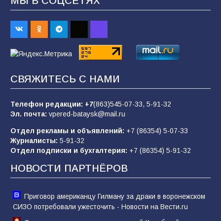
МЫ В СОЦСЕТЯХ
В Батайске продолжаются дорожные работы
98
04.08.2026
«Пургу нести — не поля переходить»: почему
заявления о мобилизации — это
СВЯЖИТЕСЬ С НАМИ
пропагандистский вброс
85
01.08.2026
Телефон редакции:
+7
(863)545-07-33,
5-91-32
Эл. почта:
vpered-bataysk@mail.ru
Отдел рекламы и объявлений:
+7 (86354) 5-07-33
«Слухами Москву не возьмёшь»: почему
Журналисты:
5-91-32
заявления Киева о мобилизации — это
Отдел подписки и бухгалтерия:
+7 (86354) 5-91-32
отчаяние, а не разведка
НОВОСТИ ПАРТНЁРОВ
81
02.08.2026
Приговор американцу Гилману за драки в воронежском
СИЗО потребовали ужесточить - Новости на Вести.ru