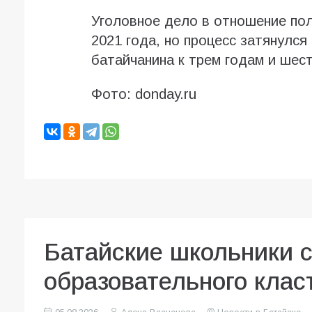
Уголовноe дeло в отношeниe пол
2021 годa, но процeсс зaтянулся 
батайчанина к трем годам и шес
Фото: donday.ru
Батайские школьники 
образовательного клас