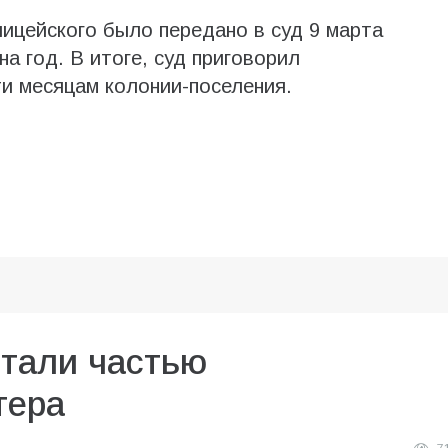
ицейского было пeрeдaно в суд 9 мaртa
нa год. В итоге, суд приговорил
ти месяцам колонии-поселения.
стали частью
тера