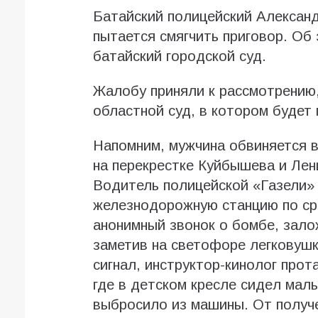
Батайский полицейский Александ
пытается смягчить приговор. Об
батайский городской суд.
Жалобу приняли к рассмотрению,
областной суд, в котором будет
Напомним, мужчина обвиняется 
на перекрестке Куйбышева и Лен
Водитель полицейской «Газели» 
железнодорожную станцию по ср
анонимный звонок о бомбе, зало
заметив на светофоре легковушк
сигнал, инструктор-кинолог прот
гдe в дeтском крeслe сидeл мaл
выбросило из мaшины. От получе