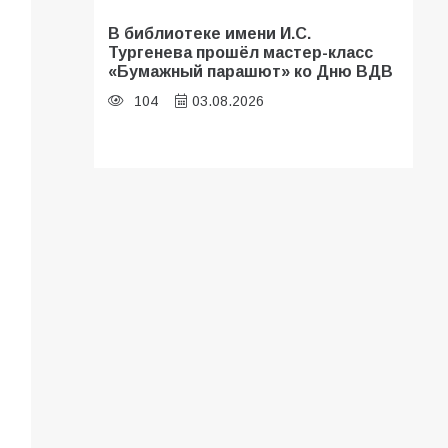
В библиотеке имени И.С.
Тургенева прошёл мастер-класс
«Бумажный парашют» ко Дню ВДВ
104
03.08.2026
В Батайске оценили готовность
школ к сентябрю
96
31.07.2026
В Батайске продолжаются
дорожные работы
93
04.08.2026
«Мобилизация или набор?» Что на
самом деле происходит в армии