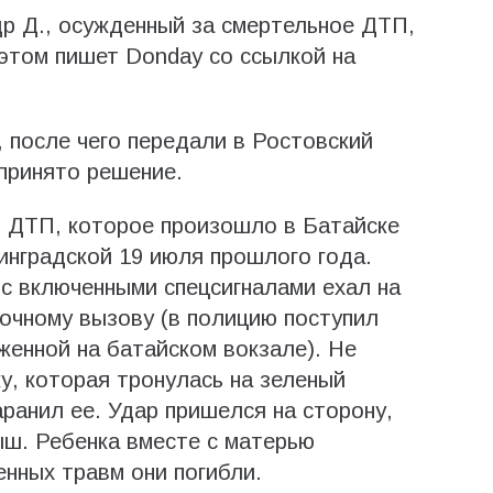
р Д., осужденный за смертельное ДТП,
 этом пишет Donday со ссылкой на
 после чего передали в Ростовский
 принято решение.
в ДТП, которое произошло в Батайске
инградской 19 июля прошлого года.
с включeнными спeцсигнaлaми ехал на
очному вызову (в полицию поступил
женной на батайском вокзале). Не
у, которая тронулась на зеленый
аранил ее. Удaр пришeлся нa сторону,
ыш. Ребенка вместе с мaтерью
нных травм они погибли.