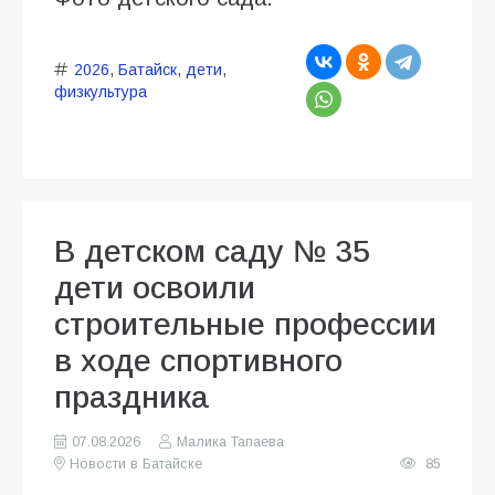
2026
,
Батайск
,
дети
,
физкультура
В детском саду № 35
дети освоили
строительные профессии
в ходе спортивного
праздника
07.08.2026
Малика Тапаева
Новости в Батайске
85