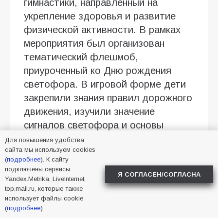
гимнастики, направленный на
укрепление здоровья и развитие
физической активности. В рамках
мероприятия был организован
тематический флешмоб,
приуроченный ко Дню рождения
светофора. В игровой форме дети
закрепили знания правил дорожного
движения, изучили значение
сигналов светофора и основы
безопасного поведения на улице.
Для повышения удобства
сайта мы используем cookies
Для воспитанников младших групп
(
подробнее
). К сайту
информация подавалась в
подключены сервисы
Я СОГЛАСЕН/СОГЛАСНА
доступной, адаптированной форме,
Yandex.Metrika, LiveInternet,
top.mail.ru, которые также
что позволило эффективно
использует файлы cookie
донести важные сведения о
(
подробнее
).