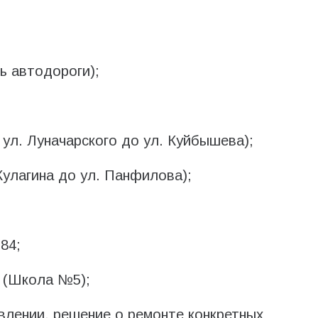
ь автодороги);
 ул. Луначарского до ул. Куйбышева);
 Кулагина до ул. Панфилова);
84;
4 (Школа №5);
влении, решение о ремонте конкретных