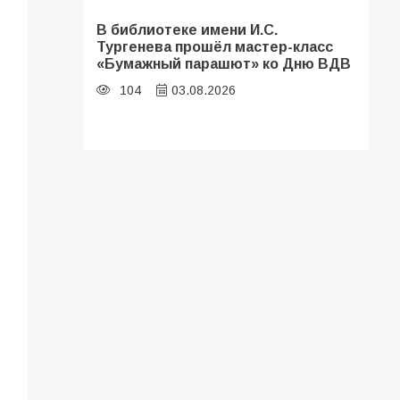
В библиотеке имени И.С.
Тургенева прошёл мастер-класс
«Бумажный парашют» ко Дню ВДВ
104
03.08.2026
В Батайске оценили готовность
школ к сентябрю
96
31.07.2026
В Батайске продолжаются
дорожные работы
93
04.08.2026
«Мобилизация или набор?» Что на
самом деле происходит в армии