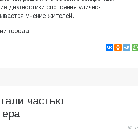
ии диагностики состояния улично-
тывается мнение жителей.
ии города.
стали частью
тера
7