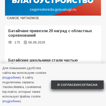
САМОЕ ЧИТАЕМОЕ
Батайчане привезли 20 наград с областных
соревнований
175
06.08.2026
Батайские школьники стали частью
образовательного кластера
Для повышения удобства
121
05.08.2026
сайта мы используем cookies
(
подробнее
). К сайту
подключены сервисы
Я СОГЛАСЕН/СОГЛАСНА
Yandex.Metrika, LiveInternet,
Будет ли мобилизация в России в 2026 году
top.mail.ru, которые также
после выборов: в Госдуме дали ответ
использует файлы cookie
111
06.08.2026
(
подробнее
).