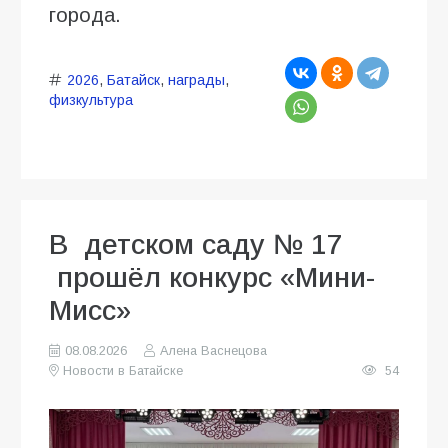
города.
2026
,
Батайск
,
награды
,
физкультура
В детском саду № 17
прошёл конкурс «Мини-
Мисс»
08.08.2026
Алена Васнецова
Новости в Батайске
54