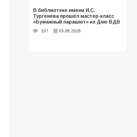
В библиотеке имени И.С.
Тургенева прошёл мастер-класс
«Бумажный парашют» ко Дню ВДВ
107
03.08.2026
В Батайске оценили готовность
школ к сентябрю
106
31.07.2026
Батайские школьники стали
частью образовательного
кластера
106
05.08.2026
«Мобилизация или набор?» Что на