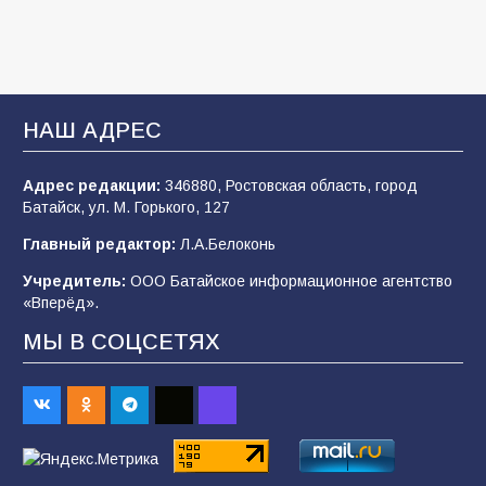
ВДВ
109
03.08.2026
В Батайске продолжаются дорожные работы
НАШ АДРЕС
108
04.08.2026
Адрес редакции:
346880, Ростовская область, город
Батайск, ул. М. Горького, 127
В детском саду № 35 дети освоили
Главный редактор:
Л.А.Белоконь
строительные профессии в ходе
спортивного праздника
Учредитель:
ООО Батайское информационное агентство
«Вперёд».
90
07.08.2026
МЫ В СОЦСЕТЯХ
Командовал боем до последнего: герой
Евгений Остапенко
62
05.08.2026