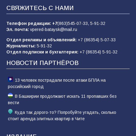
СВЯЖИТЕСЬ С НАМИ
Батайчане вышли в финал Всероссийского
конкурса «Большая перемена»
Телефон редакции:
+7
(863)545-07-33,
5-91-32
62
04.08.2026
Эл. почта:
vpered-bataysk@mail.ru
Отдел рекламы и объявлений:
+7 (86354) 5-07-33
Журналисты:
5-91-32
Батайским спортсменам вручили награды
Отдел подписки и бухгалтерия:
+7 (86354) 5-91-32
65
08.08.2026
НОВОСТИ ПАРТНЁРОВ
13 человек пострадали после атаки БПЛА на
российский город
В Башкирии продолжают искать 11 пропавших без
вести
Куда так дорого-то? Попробуйте угадать, сколько
стоит аренда элитных квартир в Чите