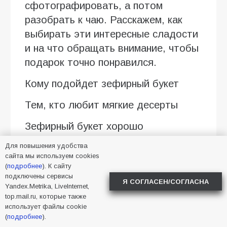
сфотографировать, а потом
разобрать к чаю. Расскажем, как
выбирать эти интересные сладости
и на что обращать внимание, чтобы
подарок точно понравился.
Кому подойдет зефирный букет
Тем, кто любит мягкие десерты
Зефирный букет хорошо
воспринимается людьми, которые
Для повышения удобства
выбирают легкие сладости вместо
сайта мы используем cookies
(
подробнее
). К сайту
плотных тортов с кремом. В
подключены сервисы
композиции могут быть ванильные,
Я СОГЛАСЕН/СОГЛАСНА
Yandex.Metrika, LiveInternet,
ягодные, сливочные оттенки вкуса,
top.mail.ru, которые также
использует файлы cookie
а еще пастельная гамма: белый,
(
подробнее
).
нежно-розовый, персиковый,