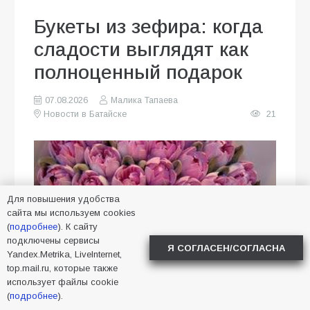
Букеты из зефира: когда
сладости выглядят как
полноценный подарок
07.08.2026
Малика Тапаева
Новости в Батайске
21
Для повышения удобства
сайта мы используем cookies
(
подробнее
). К сайту
подключены сервисы
Я СОГЛАСЕН/СОГЛАСНА
Yandex.Metrika, LiveInternet,
top.mail.ru, которые также
использует файлы cookie
(
подробнее
).
Когда сложно выбрать между