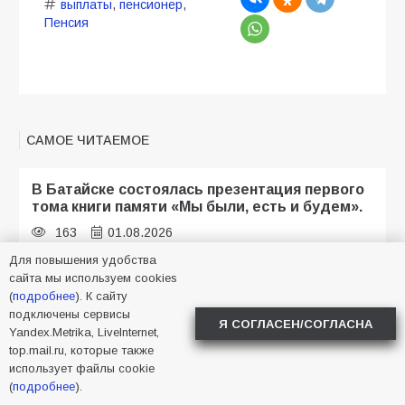
выплаты
,
пенсионер
,
Пенсия
САМОЕ ЧИТАЕМОЕ
В Батайске состоялась презентация первого
тома книги памяти «Мы были, есть и будем».
163
01.08.2026
Для повышения удобства
сайта мы используем cookies
(
подробнее
). К сайту
Батайчане привезли 20 наград с областных
подключены сервисы
соревнований
Я СОГЛАСЕН/СОГЛАСНА
Yandex.Metrika, LiveInternet,
154
06.08.2026
top.mail.ru, которые также
использует файлы cookie
(
подробнее
).