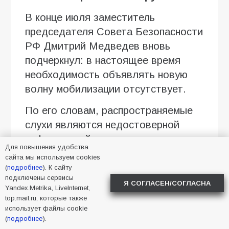
В конце июля заместитель
председателя Совета Безопасности
РФ Дмитрий Медведев вновь
подчеркнул: в настоящее время
необходимость объявлять новую
волну мобилизации отсутствует.
По его словам, распространяемые
слухи являются недостоверной
информацией, а комплектование
Для повышения удобства
Вооружённых сил продолжается
сайта мы используем cookies
преимущественно за счёт
(
подробнее
). К сайту
подключены сервисы
добровольцев и граждан,
Я СОГЛАСЕН/СОГЛАСНА
Yandex.Metrika, LiveInternet,
заключающих контракты с
top.mail.ru, которые также
использует файлы cookie
Министерством обороны.
(
подробнее
).