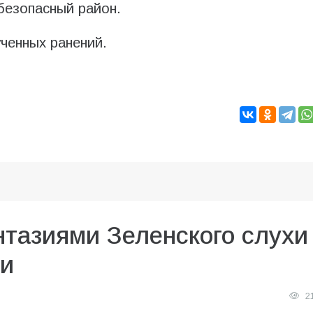
безопасный район.
ченных ранений.
нтазиями Зеленского слухи
ии
2