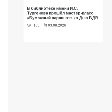
В библиотеке имени И.С.
Тургенева прошёл мастер-класс
«Бумажный парашют» ко Дню ВДВ
105
03.08.2026
В Батайске оценили готовность
школ к сентябрю
100
31.07.2026
Батайские школьники стали
частью образовательного
кластера
95
05.08.2026
В Батайске продолжаются