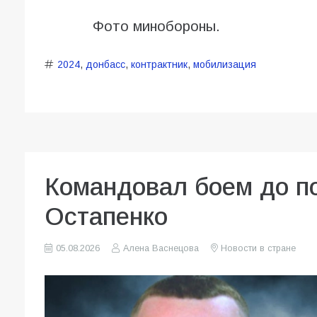
Фото минобороны.
2024
,
донбасс
,
контрактник
,
мобилизация
Командовал боем до по
Остапенко
05.08.2026
Алена Васнецова
Новости в стране