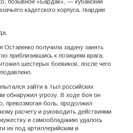
о, позывной «Бардак», — кубанский
азачьего кадетского корпуса, гвардии
да.
я Остапенко получила задачу занять
тно приблизившись к позициям врага,
ичтожил шестерых боевиков, после чего
 подавлено.
пытался зайти в тыл российских
м обнаружил угрозу. В ходе боя он
о, превозмогая боль, продолжил
ному расчету и руководить действиями
 мужеству и самообладанию удалось
ти их под артиллерийским и