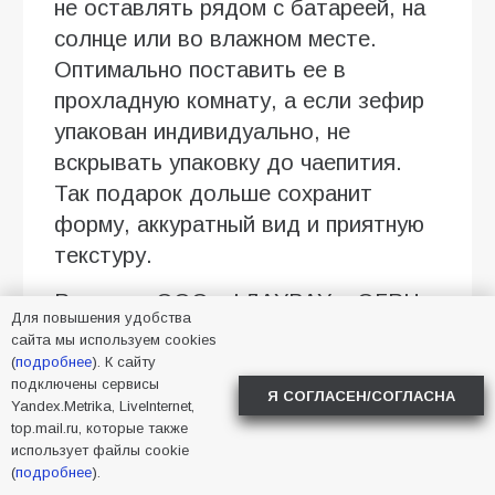
не оставлять рядом с батареей, на
солнце или во влажном месте.
Оптимально поставить ее в
прохладную комнату, а если зефир
упакован индивидуально, не
вскрывать упаковку до чаепития.
Так подарок дольше сохранит
форму, аккуратный вид и приятную
текстуру.
Реклама. ООО «ФЛАУВАУ», ОГРН
Для повышения удобства
1207700263198, ИНН 9702020445,
сайта мы используем cookies
erid:2SDnjcyq3kf
(
подробнее
). К сайту
подключены сервисы
Я СОГЛАСЕН/СОГЛАСНА
Yandex.Metrika, LiveInternet,
2026
,
Батайск
top.mail.ru, которые также
использует файлы cookie
(
подробнее
).