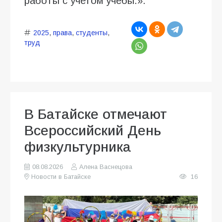
работы с учетом учебы.».
2025
,
права
,
студенты
,
труд
В Батайске отмечают
Всероссийский День
физкультурника
08.08.2026
Алена Васнецова
Новости в Батайске
16