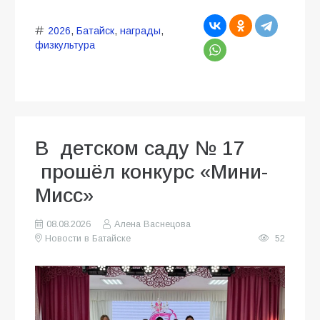
2026
,
Батайск
,
награды
,
физкультура
В детском саду № 17
прошёл конкурс «Мини-
Мисс»
08.08.2026
Алена Васнецова
Новости в Батайске
52