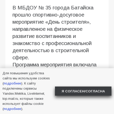
В МБДОУ № 35 города Батайска
прошло спортивно-досуговое
мероприятие «День строителя»,
направленное на физическое
развитие воспитанников и
знакомство с профессиональной
деятельностью в строительной
сфере.
Программа мероприятия включала
распределение ролей между
Для повышения удобства
участниками: дети выполняли
сайта мы используем cookies
(
подробнее
). К сайту
функции дизайнеров, маляров и
подключены сервисы
Я СОГЛАСЕН/СОГЛАСНА
каменщиков в рамках сюжетно-
Yandex.Metrika, LiveInternet,
top.mail.ru, которые также
ролевой игры по строительству
использует файлы cookie
спортивного зала для игровой
(
подробнее
).