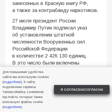
занесенных в Красную книгу РФ,
а также за контрабанду наркотиков.
27 июля президент России
Владимир Путин подписал указ
об установлении штатной
численности Вооруженных сил
Российской Федерации
в количестве 2 426 130 единиц.
В это число были включены
1 535 000 военнослужащих.
Для повышения удобства
Документ вступит в силу
сайта мы используем cookies
(
подробнее
). К сайту
с 1 августа.
подключены сервисы
Я СОГЛАСЕН/СОГЛАСНА
Yandex.Metrika, LiveInternet,
Фото сгенерировано ИИ.
top.mail.ru, которые также
использует файлы cookie
(
подробнее
).
2026
,
депутаты
,