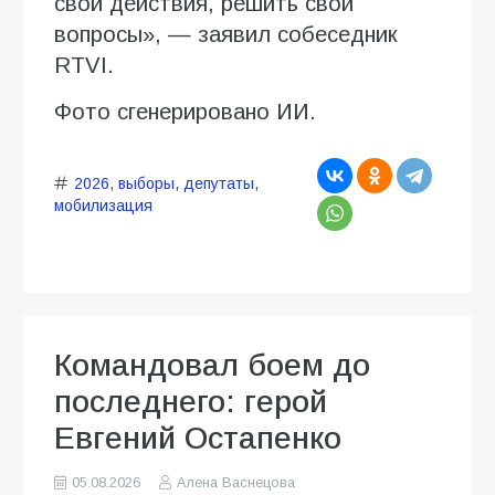
свои действия, решить свои
вопросы», — заявил собеседник
RTVI.
Фото сгенерировано ИИ.
2026
,
выборы
,
депутаты
,
мобилизация
Командовал боем до
последнего: герой
Евгений Остапенко
05.08.2026
Алена Васнецова