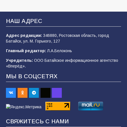
В Батайске продолжаются дорожные работы
НАШ АДРЕС
107
04.08.2026
Адрес редакции:
346880, Ростовская область, город
Батайск, ул. М. Горького, 127
В детском саду № 35 дети освоили
Главный редактор:
Л.А.Белоконь
строительные профессии в ходе
спортивного праздника
Учредитель:
ООО Батайское информационное агентство
«Вперёд».
90
07.08.2026
МЫ В СОЦСЕТЯХ
«Слухами Москву не возьмёшь»: почему
заявления Киева о мобилизации — это
отчаяние, а не разведка
83
02.08.2026
СВЯЖИТЕСЬ С НАМИ