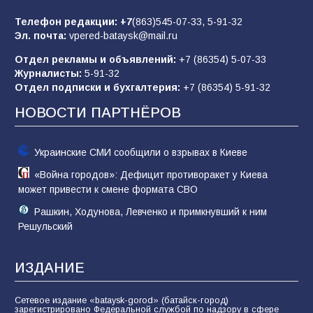
Батайчане вышли в финал Всероссийского
конкурса «Большая перемена»
Телефон редакции:
+7
(863)545-07-33,
5-91-32
Эл. почта:
vpered-bataysk@mail.ru
62
04.08.2026
Отдел рекламы и объявлений:
+7 (86354) 5-07-33
Журналисты:
5-91-32
Отдел подписки и бухгалтерия:
+7 (86354) 5-91-32
Командовал боем до последнего: герой
Евгений Остапенко
НОВОСТИ ПАРТНЁРОВ
62
05.08.2026
Украинские СМИ сообщили о взрывах в Киеве
«Война городов»: Дефицит противоракет у Киева
может привести к смене формата СВО
Рашкин, Ходунова, Левченко и примкнувший к ним
Решульский
ИЗДАНИЕ
Сетевое издание «bataysk-gorod» (батайск-город)
зарегистрировано Федеральной службой по надзору в сфере