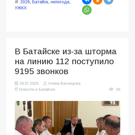
2026
,
Батайск
,
непогода
,
УЖКХ
В Батайске из-за шторма
на линию 112 поступило
9195 звонков
28.07.2026
Алена Васнецова
Новости в Батайске
36