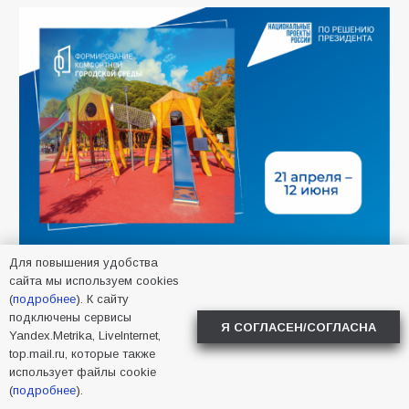
Для повышения удобства
сайта мы используем cookies
(
подробнее
). К сайту
подключены сервисы
Я СОГЛАСЕН/СОГЛАСНА
Yandex.Metrika, LiveInternet,
top.mail.ru, которые также
использует файлы cookie
САМОЕ ЧИТАЕМОЕ
(
подробнее
).