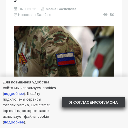
04.08.2026
Алена Васнецова
Новости в Батайске
50
Для повышения удобства
сайта мы используем cookies
В Батайске пройдёт расширенный
(
подробнее
). К сайту
подключены сервисы
приём участников СВО и членов их
Я СОГЛАСЕН/СОГЛАСНА
Yandex.Metrika, LiveInternet,
семей
top.mail.ru, которые также
использует файлы cookie
21 августа в 14:00 в Городском
(
подробнее
).