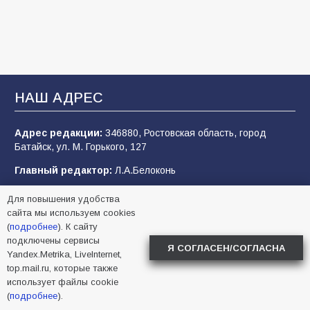
107
04.08.2026
«Мобилизация или набор?» Что на самом
деле происходит в армии России в августе
2026 года
НАШ АДРЕС
107
03.08.2026
Адрес редакции:
346880, Ростовская область, город
Батайск, ул. М. Горького, 127
В детском саду № 35 дети освоили
Главный редактор:
Л.А.Белоконь
строительные профессии в ходе
спортивного праздника
Учредитель:
ООО Батайское информационное агентство
Для повышения удобства
«Вперёд».
89
07.08.2026
сайта мы используем cookies
(
подробнее
). К сайту
МЫ В СОЦСЕТЯХ
подключены сервисы
Я СОГЛАСЕН/СОГЛАСНА
Yandex.Metrika, LiveInternet,
«Слухами Москву не возьмёшь»: почему
top.mail.ru, которые также
заявления Киева о мобилизации — это
использует файлы cookie
отчаяние, а не разведка
(
подробнее
).
83
02.08.2026