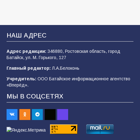
Батайские школьники стали частью
образовательного кластера
НАШ АДРЕС
106
05.08.2026
Адрес редакции:
346880, Ростовская область, город
Батайск, ул. М. Горького, 127
«Мобилизация или набор?» Что на самом
деле происходит в армии России в августе
Главный редактор:
Л.А.Белоконь
2026 года
Учредитель:
ООО Батайское информационное агентство
101
03.08.2026
«Вперёд».
МЫ В СОЦСЕТЯХ
В Батайске продолжаются дорожные работы
98
04.08.2026
«Пургу нести — не поля переходить»: почему