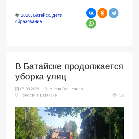
2026
,
Батайск
,
дети
,
образование
В Батайске продолжается
уборка улиц
05.08.2026
Алена Васнецова
Новости в Батайске
32