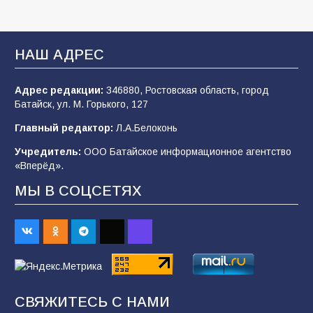
«Мобилизация или набор?» Что на самом
деле происходит в армии России в августе
2026 года
НАШ АДРЕС
101
03.08.2026
Адрес редакции:
346880, Ростовская область, город
Батайск, ул. М. Горького, 127
В Батайске продолжаются дорожные работы
Главный редактор:
Л.А.Белоконь
98
04.08.2026
Учредитель:
ООО Батайское информационное агентство
«Вперёд».
МЫ В СОЦСЕТЯХ
Батайчане привезли 20 наград с областных
соревнований
93
06.08.2026
«Пургу нести — не поля переходить»: почему
заявления о мобилизации — это
СВЯЖИТЕСЬ С НАМИ
пропагандистский вброс