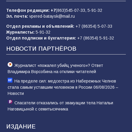
85
01.08.2026
Телефон редакции:
+7
(863)545-07-33,
5-91-32
Эл. почта:
vpered-bataysk@mail.ru
Отдел рекламы и объявлений:
+7 (86354) 5-07-33
«Слухами Москву не возьмёшь»: почему
Журналисты:
5-91-32
заявления Киева о мобилизации — это
Отдел подписки и бухгалтерия:
+7 (86354) 5-91-32
отчаяние, а не разведка
НОВОСТИ ПАРТНЁРОВ
81
02.08.2026
Журналист «пожалел убийц ученого»? Ответ
Владимира Ворсобина на отклики читателей
На пределе сил: медсестра из Набережных Челнов
стала самым уставшим человеком в России 06/08/2026 –
Новости
Спасатели отказались от эвакуации тела Натальи
Наговицыной с семитысячника
ИЗДАНИЕ