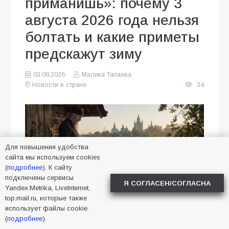
приманишь»: почему 3
августа 2026 года нельзя
болтать и какие приметы
предскажут зиму
03.08.2026
Малика Тапаева
Новости в стране
34
Для повышения удобства
сайта мы используем cookies
(
подробнее
). К сайту
подключены сервисы
Я СОГЛАСЕН/СОГЛАСНА
Yandex.Metrika, LiveInternet,
top.mail.ru, которые также
использует файлы cookie
(
подробнее
).
3 августа 2026 года православная