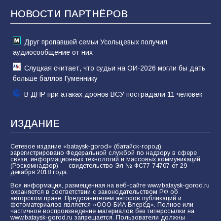
воспитанники спасали Нептуна
НОВОСТИ ПАРТНЁРОВ
74
01.08.2026
Друг пропавшей семьи Усольцевых получил
аудиосообщение от них
Слуцкая считает, что судьи на ОИ-2026 могли бы дать
больше баллов Гуменнику
В ДНР при атаках дронов ВСУ пострадали 11 человек
ИЗДАНИЕ
Сетевое издание «bataysk-gorod» (батайск-город)
зарегистрировано Федеральной службой по надзору в сфере
связи, информационных технологий и массовых коммуникаций
(Роскомнадзор) — свидетельство Эл № ФС77-74707 от 29
декабря 2018 года.
Вся информация, размещенная на веб-сайте www.bataysk-gorod.ru
охраняется в соответствии с законодательством РФ об
авторском праве. Представителем авторов публикаций и
фотоматериалов является «ООО БИА Вперёд». Полное или
частичное воспроизведение материалов без гиперссылки на
www.bataysk-gorod.ru запрещается. Пользователи должны