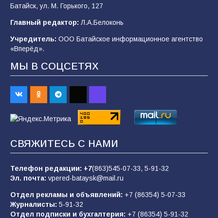
Батайск, ул. М. Горького, 127
Будет ли мобилизация в России в 2026 году
Главный редактор:
Л.А.Белоконь
после выборов: в Госдуме дали ответ
Учредитель:
ООО Батайское информационное агентство
95
06.08.2026
«Вперёд».
МЫ В СОЦСЕТЯХ
«Пургу нести — не поля переходить»: почему
заявления о мобилизации — это
пропагандистский вброс
85
01.08.2026
СВЯЖИТЕСЬ С НАМИ
«Слухами Москву не возьмёшь»: почему
заявления Киева о мобилизации — это
отчаяние, а не разведка
Телефон редакции:
+7
(863)545-07-33,
5-91-32
Эл. почта:
vpered-bataysk@mail.ru
81
02.08.2026
Отдел рекламы и объявлений:
+7 (86354) 5-07-33
Журналисты:
5-91-32
Отдел подписки и бухгалтерия:
+7 (86354) 5-91-32
Морской квест в детском саду: как