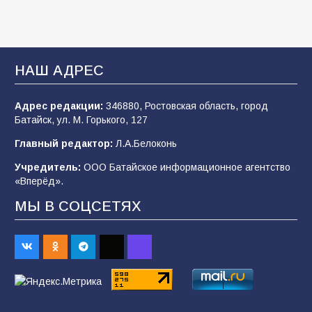
Батайские школьники стали частью
образовательного кластера
НАШ АДРЕС
106
05.08.2026
Адрес редакции:
346880, Ростовская область, город
Батайск, ул. М. Горького, 127
«Мобилизация или набор?» Что на самом
деле происходит в армии России в августе
Главный редактор:
Л.А.Белоконь
2026 года
Учредитель:
ООО Батайское информационное агентство
101
03.08.2026
«Вперёд».
МЫ В СОЦСЕТЯХ
В Батайске продолжаются дорожные работы
98
04.08.2026
«Пургу нести — не поля переходить»: почему
заявления о мобилизации — это