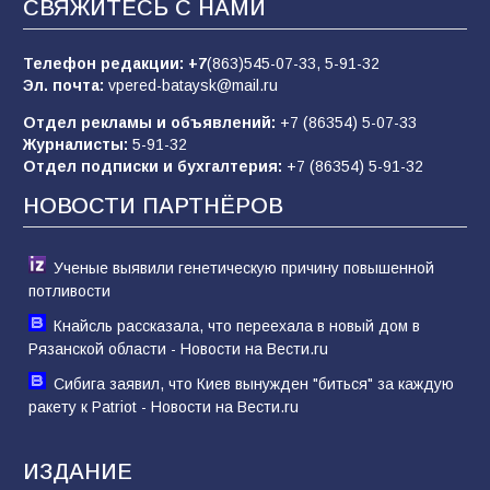
СВЯЖИТЕСЬ С НАМИ
пропагандистский вброс
85
01.08.2026
Телефон редакции:
+7
(863)545-07-33,
5-91-32
Эл. почта:
vpered-bataysk@mail.ru
Отдел рекламы и объявлений:
+7 (86354) 5-07-33
«Слухами Москву не возьмёшь»: почему
Журналисты:
5-91-32
заявления Киева о мобилизации — это
Отдел подписки и бухгалтерия:
+7 (86354) 5-91-32
отчаяние, а не разведка
НОВОСТИ ПАРТНЁРОВ
81
02.08.2026
Ученые выявили генетическую причину повышенной
потливости
Кнайсль рассказала, что переехала в новый дом в
Рязанской области - Новости на Вести.ru
Сибига заявил, что Киев вынужден "биться" за каждую
ракету к Patriot - Новости на Вести.ru
ИЗДАНИЕ