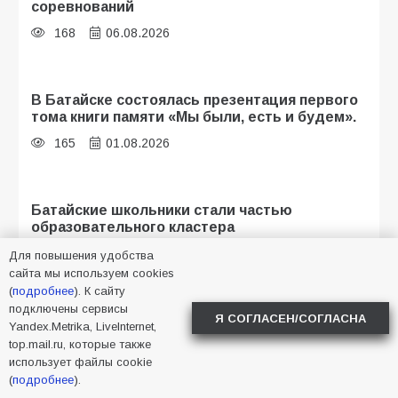
соревнований
168
06.08.2026
В Батайске состоялась презентация первого
тома книги памяти «Мы были, есть и будем».
165
01.08.2026
Батайские школьники стали частью
образовательного кластера
115
05.08.2026
Для повышения удобства
сайта мы используем cookies
(
подробнее
). К сайту
подключены сервисы
Я СОГЛАСЕН/СОГЛАСНА
В библиотеке имени И.С. Тургенева прошёл
Yandex.Metrika, LiveInternet,
мастер-класс «Бумажный парашют» ко Дню
top.mail.ru, которые также
ВДВ
использует файлы cookie
107
03.08.2026
(
подробнее
).