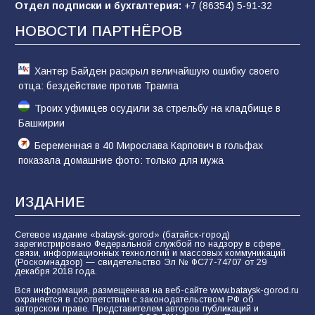
Отдел подписки и бухгалтерия:
+7 (86354) 5-91-32
Командовал боем до последнего: герой
Евгений Остапенко
НОВОСТИ ПАРТНЁРОВ
61
05.08.2026
Хантер Байден раскрыл величайшую ошибку своего
отца: бездействие против Трампа
Троих уфимцев осудили за стрельбу на кладбище в
Башкирии
Беременная в 40 Мирослава Карпович в гольфах
показала домашние фото: только для мужа
ИЗДАНИЕ
Сетевое издание «bataysk-gorod» (батайск-город)
зарегистрировано Федеральной службой по надзору в сфере
связи, информационных технологий и массовых коммуникаций
(Роскомнадзор) — свидетельство Эл № ФС77-74707 от 29
декабря 2018 года.
Вся информация, размещенная на веб-сайте www.bataysk-gorod.ru
охраняется в соответствии с законодательством РФ об
авторском праве. Представителем авторов публикаций и