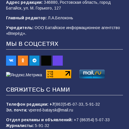
Адрес редакции:
346880, Ростовская область, город
Батайск, ул. М. Горького, 127
В детском саду № 35 дети освоили
Главный редактор:
Л.А.Белоконь
строительные профессии в ходе
спортивного праздника
Учредитель:
ООО Батайское информационное агентство
«Вперёд».
89
07.08.2026
МЫ В СОЦСЕТЯХ
«Слухами Москву не возьмёшь»: почему
заявления Киева о мобилизации — это
отчаяние, а не разведка
83
02.08.2026
СВЯЖИТЕСЬ С НАМИ
Батайчане вышли в финал Всероссийского
конкурса «Большая перемена»
Телефон редакции:
+7
(863)545-07-33,
5-91-32
Эл. почта:
vpered-bataysk@mail.ru
62
04.08.2026
Отдел рекламы и объявлений:
+7 (86354) 5-07-33
Журналисты:
5-91-32