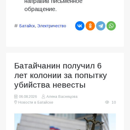
направив письменное
обращение.
Батайск
,
Электричество
Батайчанин получил 6
лет колонии за попытку
убийства невесты
06.08.2026
Алена Васнецова
Новости в Батайске
10