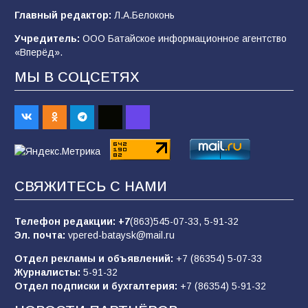
Главный редактор:
Л.А.Белоконь
96
04.08.2026
Учредитель:
ООО Батайское информационное агентство
«Вперёд».
«Мобилизация или набор?» Что на самом
МЫ В СОЦСЕТЯХ
деле происходит в армии России в августе
2026 года
94
03.08.2026
«Пургу нести — не поля переходить»: почему
заявления о мобилизации — это
СВЯЖИТЕСЬ С НАМИ
пропагандистский вброс
84
01.08.2026
Телефон редакции:
+7
(863)545-07-33,
5-91-32
Эл. почта:
vpered-bataysk@mail.ru
Отдел рекламы и объявлений:
+7 (86354) 5-07-33
«Слухами Москву не возьмёшь»: почему
Журналисты:
5-91-32
заявления Киева о мобилизации — это
Отдел подписки и бухгалтерия:
+7 (86354) 5-91-32
отчаяние, а не разведка