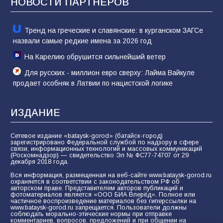
НОВОСТИ ПАРТНЁРОВ
80
02.08.2026
Тренд на греческие и славянские: в курганском ЗАГСе
назвали самые редкие имена за 2026 год
На Карелию обрушится сильнейший ветер
Для русских - миллион евро сверху: Лайма Вайкуле
продает особняк в Латвии по нацистской логике
ИЗДАНИЕ
Сетевое издание «bataysk-gorod» (батайск-город)
зарегистрировано Федеральной службой по надзору в сфере
связи, информационных технологий и массовых коммуникаций
(Роскомнадзор) — свидетельство Эл № ФС77-74707 от 29
декабря 2018 года.
Вся информация, размещенная на веб-сайте www.bataysk-gorod.ru
охраняется в соответствии с законодательством РФ об
авторском праве. Представителем авторов публикаций и
фотоматериалов является «ООО БИА Вперёд». Полное или
частичное воспроизведение материалов без гиперссылки на
www.bataysk-gorod.ru запрещается. Пользователи должны
соблюдать морально-этические нормы при отправке
комментариев, вопросов, предложений и при общении на