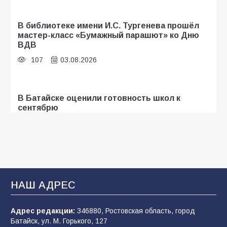
В библиотеке имени И.С. Тургенева прошёл
мастер-класс «Бумажный парашют» ко Дню
ВДВ
107
03.08.2026
В Батайске оценили готовность школ к
сентябрю
103
31.07.2026
Батайские школьники стали частью
образовательного кластера
НАШ АДРЕС
100
05.08.2026
Адрес редакции:
346880, Ростовская область, город
Батайск, ул. М. Горького, 127
В Батайске продолжаются дорожные работы