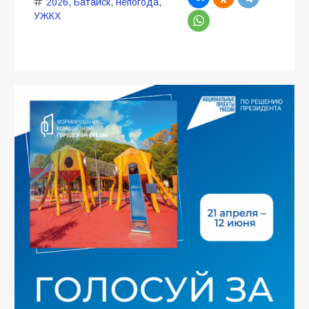
2026
,
Батайск
,
непогода
,
УЖКХ