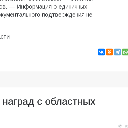
ов. — Информация о единичных
окументального подтверждения не
асти
 наград с областных
9