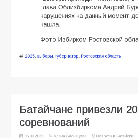
глава Облизбиркома Андрей Бур
нарушениях на данный момент д
нашла.
Фото Избирком Ростовской обл
2025
,
выборы
,
губернатор
,
Ростовская область
Батайчане привезли 20
соревнований
06.08.2026
Алена Васнецова
Новости в Батайске