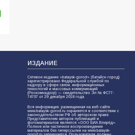
ИЗДАНИЕ
Сетевое издание «bataysk-gorod» (батайск-город)
зарегистрировано Федеральной службой по
надзору в сфере связи, информационных
технологий и массовых коммуникаций
(Роскомнадзор) — свидетельство Эл № ФС77-
74707 от 29 декабря 2018 года.
Вся информация, размещенная на веб-сайте
www.bataysk-gorod.ru охраняется в соответствии с
законодательством РФ об авторском праве.
Представителем авторов публикаций и
фотоматериалов является «ООО БИА Вперёд».
Полное или частичное воспроизведение
материалов без гиперссылки на www.bataysk-
gorod.ru запрещается. Пользователи должны