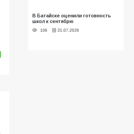
В Батайске оценили готовность
школ к сентябрю
106
31.07.2026
Батайские школьники стали
частью образовательного
кластера
105
05.08.2026
«Мобилизация или набор?» Что на
самом деле происходит в армии
России в августе 2026 года
101
03.08.2026
1