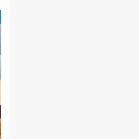
В Батайске продолжаются
дорожные работы
97
04.08.2026
Батайчане привезли 20 наград с
областных соревнований
91
06.08.2026
«Пургу нести — не поля
переходить»: почему заявления о
мобилизации — это
пропагандистский вброс
85
01.08.2026
«Слухами Москву не возьмёшь»:
почему заявления Киева о
мобилизации — это отчаяние, а не