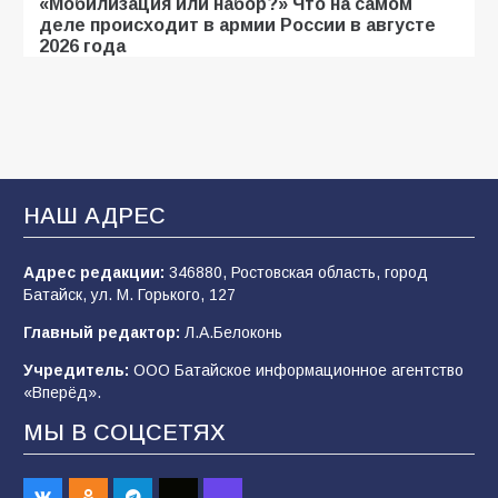
«Мобилизация или набор?» Что на самом
деле происходит в армии России в августе
2026 года
109
03.08.2026
В библиотеке имени И.С. Тургенева прошёл
мастер-класс «Бумажный парашют» ко Дню
ВДВ
НАШ АДРЕС
109
03.08.2026
Адрес редакции:
346880, Ростовская область, город
Батайск, ул. М. Горького, 127
В детском саду № 35 дети освоили
Главный редактор:
Л.А.Белоконь
строительные профессии в ходе
спортивного праздника
Учредитель:
ООО Батайское информационное агентство
«Вперёд».
92
07.08.2026
МЫ В СОЦСЕТЯХ
Батайским спортсменам вручили награды