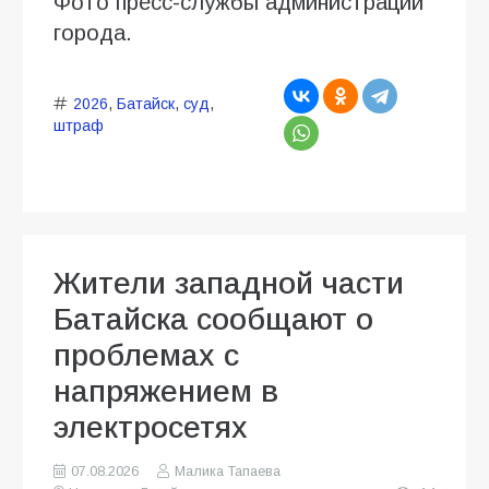
Фото пресс-службы администрации
города.
2026
,
Батайск
,
суд
,
штраф
Жители западной части
Батайска сообщают о
проблемах с
напряжением в
электросетях
07.08.2026
Малика Тапаева