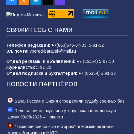
70
08.08.2026
Командовал боем до последнего: герой
СВЯЖИТЕСЬ С НАМИ
Евгений Остапенко
63
05.08.2026
Телефон редакции:
+7
(863)545-07-33,
5-91-32
Эл. почта:
vpered-bataysk@mail.ru
Отдел рекламы и объявлений:
+7 (86354) 5-07-33
Батайчане вышли в финал Всероссийского
Журналисты:
5-91-32
конкурса «Большая перемена»
Отдел подписки и бухгалтерия:
+7 (86354) 5-91-32
62
04.08.2026
НОВОСТИ ПАРТНЁРОВ
Sana: Россия и Сирия определили судьбу военных баз
Тело на пляже: мужчина утонул, спасая маленькую
дочку 09/08/2026 – Новости
"Тяжелейший за всю историю": в Москве оценили
масштаб кризиса в НАТО