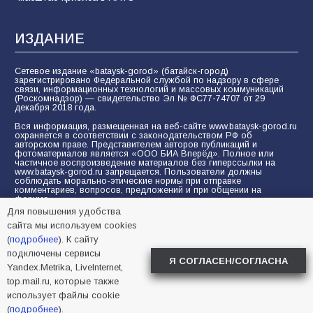
ИЗДАНИЕ
Сетевое издание «bataysk-gorod» (батайск-город)
зарегистрировано Федеральной службой по надзору в сфере
связи, информационных технологий и массовых коммуникаций
(Роскомнадзор) — свидетельство Эл № ФС77-74707 от 29
декабря 2018 года.
Вся информация, размещенная на веб-сайте www.bataysk-gorod.ru
охраняется в соответствии с законодательством РФ об
авторском праве. Представителем авторов публикаций и
фотоматериалов является «ООО БИА Вперёд». Полное или
частичное воспроизведение материалов без гиперссылки на
www.bataysk-gorod.ru запрещается. Пользователи должны
соблюдать морально-этические нормы при отправке
комментариев, вопросов, предложений и при общении на
форуме.
Для повышения удобства
Политика конфиденциальности и защиты информации
сайта мы используем cookies
Согласие на обработку персональных данных с помощью
(
подробнее
). К сайту
сервисов Yandex.Metrika, LiveInternet, top.mail.ru
подключены сервисы
Я СОГЛАСЕН/СОГЛАСНА
Yandex.Metrika, LiveInternet,
© 2005-2026 БИА «ВПЕРЕД»
16+
top.mail.ru, которые также
использует файлы cookie
(
подробнее
).