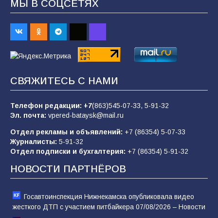
МЫ В СОЦСЕТЯХ
Будет ли мобилизация в России в 2026 году
после выборов: в Госдуме дали ответ
91
06.08.2026
«Пургу нести — не поля переходить»: почему
СВЯЖИТЕСЬ С НАМИ
заявления о мобилизации — это
пропагандистский вброс
Телефон редакции:
+7
(863)545-07-33,
5-91-32
85
01.08.2026
Эл. почта:
vpered-bataysk@mail.ru
Отдел рекламы и объявлений:
+7 (86354) 5-07-33
Журналисты:
5-91-32
«Слухами Москву не возьмёшь»: почему
Отдел подписки и бухгалтерия:
+7 (86354) 5-91-32
заявления Киева о мобилизации — это
отчаяние, а не разведка
НОВОСТИ ПАРТНЁРОВ
81
02.08.2026
Госавтоинспекция Нижнекамска опубликовала видео
жесткого ДТП с участием питбайкера 07/08/2026 – Новости