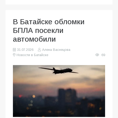
В Батайске обломки
БПЛА посекли
автомобили
31.07.2026
Алена Васнецова
Новости в Батайске
69