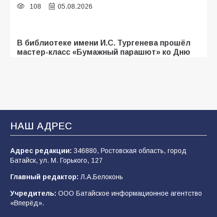
108
05.08.2026
В библиотеке имени И.С. Тургенева прошёл
мастер-класс «Бумажный парашют» ко Дню
ВДВ
107
03.08.2026
«Мобилизация или набор?» Что на самом
деле происходит в армии России в августе
НАШ АДРЕС
2026 года
102
03.08.2026
Адрес редакции:
346880, Ростовская область, город
Батайск, ул. М. Горького, 127
Главный редактор:
Л.А.Белоконь
В Батайске продолжаются дорожные работы
Учредитель:
ООО Батайское информационное агентство
98
04.08.2026
«Вперёд».