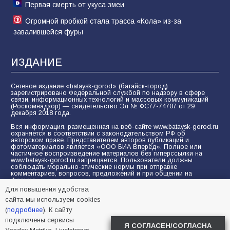
Первая смерть от укуса змеи
Огромной пробкой стала трасса «Кола» из-за
завалившейся фуры
ИЗДАНИЕ
Сетевое издание «bataysk-gorod» (батайск-город)
зарегистрировано Федеральной службой по надзору в сфере
связи, информационных технологий и массовых коммуникаций
(Роскомнадзор) — свидетельство Эл № ФС77-74707 от 29
декабря 2018 года.
Вся информация, размещенная на веб-сайте www.bataysk-gorod.ru
охраняется в соответствии с законодательством РФ об
авторском праве. Представителем авторов публикаций и
фотоматериалов является «ООО БИА Вперёд». Полное или
частичное воспроизведение материалов без гиперссылки на
www.bataysk-gorod.ru запрещается. Пользователи должны
соблюдать морально-этические нормы при отправке
комментариев, вопросов, предложений и при общении на
форуме.
Для повышения удобства
Политика конфиденциальности и защиты информации
сайта мы используем cookies
Согласие на обработку персональных данных с помощью
(
подробнее
). К сайту
сервисов Yandex.Metrika, LiveInternet, top.mail.ru
подключены сервисы
Я СОГЛАСЕН/СОГЛАСНА